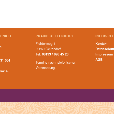
HENKEL
PRAXIS GELTENDORF
INFOS/RE
Fichtenweg 1
Kontakt
te
82269 Geltendorf
Datenschut
Tel:
08193 / 998 45 20
Impressum
AGB
 31 064
Termine nach telefonischer
Vereinbarung.
raxis-