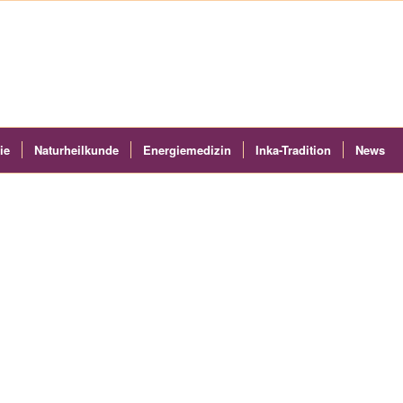
ie
Naturheilkunde
Energiemedizin
Inka-Tradition
News