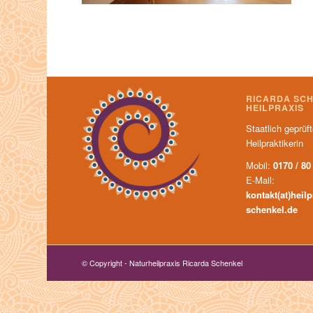
RICARDA SC
HEILPRAXIS
Staatlich geprüf
Heilpraktikerin
Mobil:
0170 / 80
E-Mail:
kontakt(at)heilp
schenkel.de
© Copyright - Naturheilpraxis Ricarda Schenkel