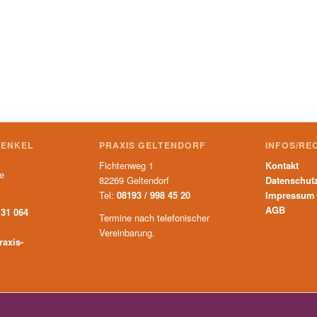
HENKEL
PRAXIS GELTENDORF
INFOS/RE
Fichtenweg 1
Kontakt
te
82269 Geltendorf
Datenschut
Tel:
08193 / 998 45 20
Impressum
AGB
 31 064
Termine nach telefonischer
Vereinbarung.
raxis-