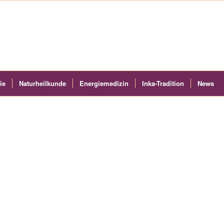
ie
Naturheilkunde
Energiemedizin
Inka-Tradition
News