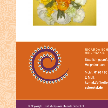
RICARDA SC
HEILPRAXIS
Staatlich geprüf
Heilpraktikerin
Mobil:
0170 / 80
E-Mail:
kontakt(at)heilp
schenkel.de
© Copyright - Naturheilpraxis Ricarda Schenkel