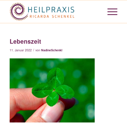
Lebenszeit
/
11. Januar 2022
von
NadineSchenkl