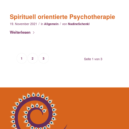
Spirituell orientierte Psychotherapie
/
/
19. November 2021
in
Allgemein
von
NadineSchenkl
Weiterlesen
1
2
3
Seite 1 von 3